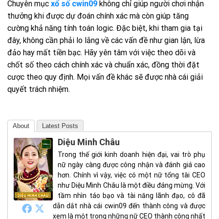
Chuyên mục
xổ số cwin09
không chỉ giúp người chơi nhận
thưởng khi được dự đoán chính xác mà còn giúp tăng
cường khả năng tính toán logic. Đặc biệt, khi tham gia tại
đây, không cần phải lo lắng về các vấn đề như gian lận, lừa
đảo hay mất tiền bạc. Hãy yên tâm với việc theo dõi và
chốt số theo cách chính xác và chuẩn xác, đồng thời đặt
cược theo quy định. Mọi vấn đề khác sẽ được nhà cái giải
quyết trách nhiệm.
About
Latest Posts
Diệu Minh Châu
Trong thế giới kinh doanh hiện đại, vai trò phụ
nữ ngày càng được công nhận và đánh giá cao
hơn. Chính vì vậy, việc có một nữ tổng tài CEO
như Diệu Minh Châu là một điều đáng mừng. Với
tầm nhìn táo bạo và tài năng lãnh đạo, cô đã
dẫn dắt nhà cái cwin09 đến thành công và được
xem là một trong những nữ CEO thành công nhất