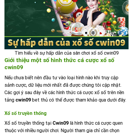
Tìm hiểu về sự hấp dẫn của sân chơi xổ số cwin09
Giới thiệu một số hình thức cá cược xổ số
cwin09
Nếu chưa biết nên đầu tư vào loại hình nào khi truy cập
sảnh cược, dữ liệu mới nhất đã được chúng tôi cập nhật.
Các gợi ý sau đây về các hình thức cá cược xổ số trên nền
tảng
cwin09
bet thủ có thể được tham khảo qua dưới đây.
Xổ số truyền thống
Xổ số truyền thống tại
Cwin09
là hình thức cá cược quen
thuộc với nhiều người chơi. Người tham gia chỉ cần chọn