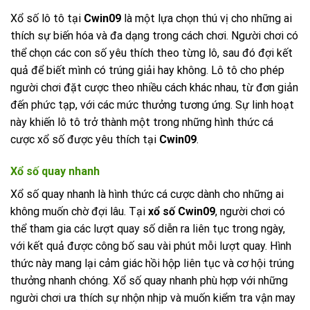
Xổ số lô tô tại
Cwin09
là một lựa chọn thú vị cho những ai
thích sự biến hóa và đa dạng trong cách chơi. Người chơi có
thể chọn các con số yêu thích theo từng lô, sau đó đợi kết
quả để biết mình có trúng giải hay không. Lô tô cho phép
người chơi đặt cược theo nhiều cách khác nhau, từ đơn giản
đến phức tạp, với các mức thưởng tương ứng. Sự linh hoạt
này khiến lô tô trở thành một trong những hình thức cá
cược xổ số được yêu thích tại
Cwin09
.
Xổ số quay nhanh
Xổ số quay nhanh là hình thức cá cược dành cho những ai
không muốn chờ đợi lâu. Tại
xổ số Cwin09
, người chơi có
thể tham gia các lượt quay số diễn ra liên tục trong ngày,
với kết quả được công bố sau vài phút mỗi lượt quay. Hình
thức này mang lại cảm giác hồi hộp liên tục và cơ hội trúng
thưởng nhanh chóng. Xổ số quay nhanh phù hợp với những
người chơi ưa thích sự nhộn nhịp và muốn kiểm tra vận may