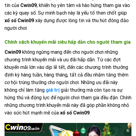
tín của
Cwin09
, khiến họ yên tâm và hào hứng tham gia vào
các kỳ quay số. Sự minh bạch này là yếu tố then chốt giúp
xổ số Cwin09
xây dựng được lòng tin và thu hút đông đảo
người chơi.
Chính sách khuyến mãi siêu hấp dẫn cho người tham gia
Cwin09
không ngừng mang đến cho người chơi những
chương trình khuyến mãi và ưu đãi hấp dẫn. Từ các đợt
khuyến mãi lớn vào dịp lễ tết, đến các chương trình thưởng
định kỳ hàng tuần, hàng tháng, tất cả đều nhằm tăng thêm
cơ hội trúng thưởng cho người chơi. Những ưu đãi này
không chỉ làm tăng
giá trị
giải thưởng mà còn tạo ra sự
hứng thú và động lực để người chơi tham gia đều đặn. Chính
những chương trình khuyến mãi này đã góp phần không nhỏ
vào sức hút mạnh mẽ của
xổ số Cwin09
.