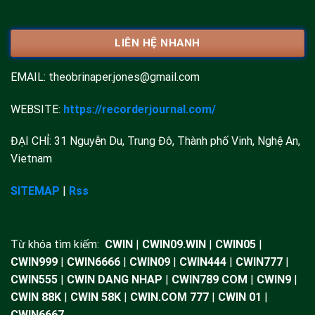
LIÊN HỆ NHANH
EMAIL:
theobrinaper.jones@gmail.com
WEBSITE:
https://recorderjournal.com/
ĐẠI CHỈ: 31 Nguyễn Du, Trung Đô, Thành phố Vinh, Nghệ An,
Vietnam
SITEMAP
|
Rss
Từ khóa tìm kiếm:
CWIN
|
CWIN09.WIN
|
CWIN05
|
CWIN999
|
CWIN6666
|
CWIN09
|
CWIN444
|
CWIN777
|
CWIN555
|
CWIN DANG NHAP
|
CWIN789 COM
|
CWIN9
|
CWIN 88K
|
CWIN 58K
|
CWIN.COM 777
|
CWIN 01
|
CWIN6667