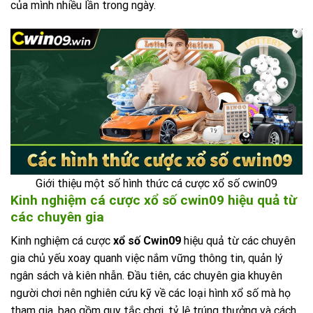
của mình nhiều lần trong ngày.
Giới thiệu một số hình thức cá cược xổ số cwin09
Kinh nghiệm cá cược xổ số cwin09 hiệu quả từ
các chuyên gia
Kinh nghiệm cá cược
xổ số Cwin09
hiệu quả từ các chuyên
gia chủ yếu xoay quanh việc nắm vững thông tin, quản lý
ngân sách và kiên nhẫn. Đầu tiên, các chuyên gia khuyên
người chơi nên nghiên cứu kỹ về các loại hình xổ số mà họ
tham gia, bao gồm quy tắc chơi, tỷ lệ trúng thưởng và cách