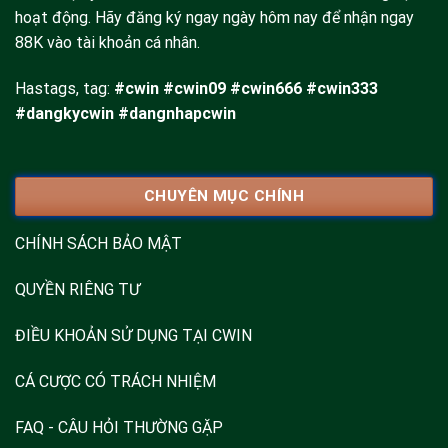
hoạt động. Hãy đăng ký ngay ngày hôm nay để nhận ngay
88K vào tài khoản cá nhân.
Hastags, tag:
#cwin #cwin09 #cwin666 #cwin333
#dangkycwin #dangnhapcwin
CHUYÊN MỤC CHÍNH
CHÍNH SÁCH BẢO MẬT
QUYỀN RIÊNG TƯ
ĐIỀU KHOẢN SỬ DỤNG TẠI CWIN
CÁ CƯỢC CÓ TRÁCH NHIỆM
FAQ - CÂU HỎI THƯỜNG GẶP